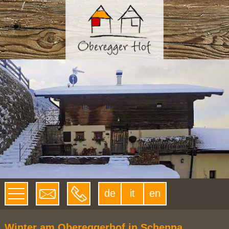
de
it
en
Winter am Obereggerhof in Schenna